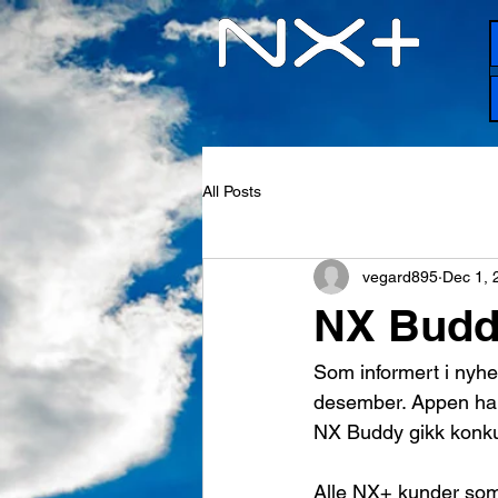
All Posts
vegard895
Dec 1, 
NX Buddy
Som informert i nyhe
desember. Appen har 
NX Buddy gikk konkurs
Alle NX+ kunder som 