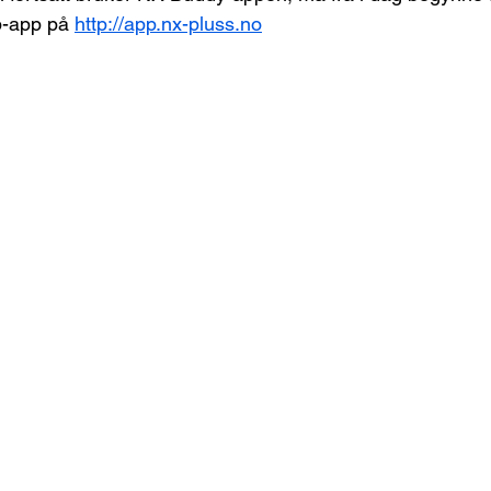
-app på 
http://app.nx-pluss.no