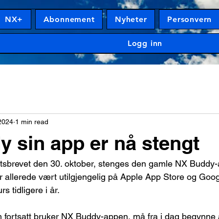
NX+
Abonnement
Nyheter
Personvern
Logg inn
2024
1 min read
 sin app er nå stengt
tsbrevet den 30. oktober, stenges den gamle NX Buddy-a
allerede vært utilgjengelig på Apple App Store og Goog
 tidligere i år.
fortsatt bruker NX Buddy-appen, må fra i dag begynne å