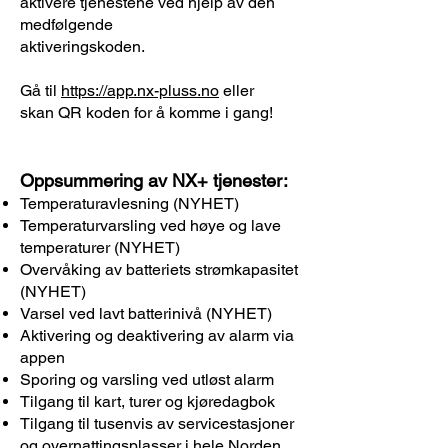
aktivere tjenestene ved hjelp av den
medfølgende
aktiveringskoden.
Gå til
https://app.nx-pluss.no
eller
skan QR koden for å komme i gang!
Oppsummering av NX+ tjenester:
Temperaturavlesning (NYHET)
Temperaturvarsling ved høye og lave
temperaturer (NYHET)
Overvåking av batteriets strømkapasitet
(NYHET)
Varsel ved lavt batterinivå (NYHET)
Aktivering og deaktivering av alarm via
appen
Sporing og varsling ved utløst alarm
Tilgang til kart, turer og kjøredagbok
Tilgang til tusenvis av servicestasjoner
og overnattingsplasser i hele Norden