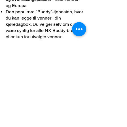
og Europa
Den populære "Buddy"-tjenesten, hvor
du kan legge til venner i din
kjøredagbok. Du velger selv om du vil
være synlig for alle NX Buddy-brukere
eller kun for utvalgte venner.
Vi ønsker deg en trygg og god reise
med NX-PLUSS!