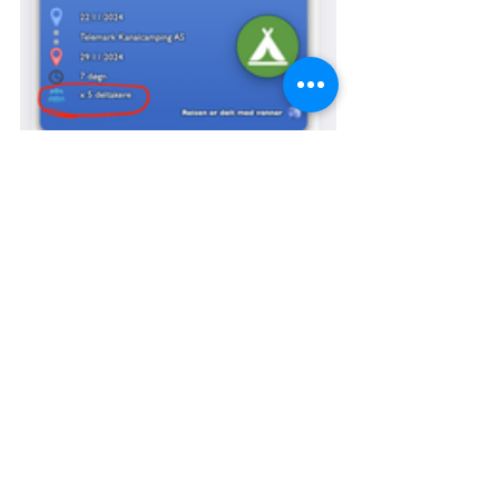
Hvorfor planlegge reiser 
med venner?
Å bruke denne funksjonen er en 
fantastisk måte å:
Inspirere venner til å oppleve nye 
steder.
Koordinere treff og reiser med 
vennegruppen.
Gjøre reiseplanleggingen både 
morsom og enkel.